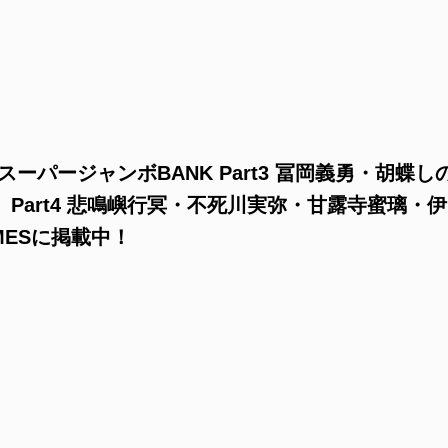
ーパージャンボBANK Part3 冨岡義勇・胡蝶し
Part4 悲鳴嶼行冥・不死川実弥・甘露寺蜜璃・伊
MESに掲載中！