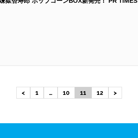
獄杏寿郎 ポップコーンBOX新発売！ PR TIMES
<
1
…
10
11
12
>