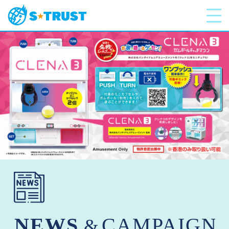
ABOUT US
GOODS
INTERNATIONAL
GOODS
COMPANY
RECRUIT
CONTACT