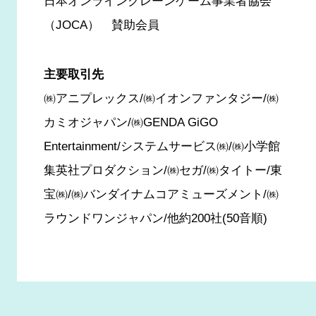
日本オンラインクレーンゲーム事業者協会
（JOCA） 賛助会員
主要取引先
㈱アニプレックス/㈱イオンファンタジー/㈱
カミオジャパン/㈱GENDA GiGO
Entertainment/システムサービス㈱/㈱小学館
集英社プロダクション/㈱セガ/㈱タイトー/東
宝㈱/㈱バンダイナムコアミューズメント/㈱
ラウンドワンジャパン/他約200社(50音順)