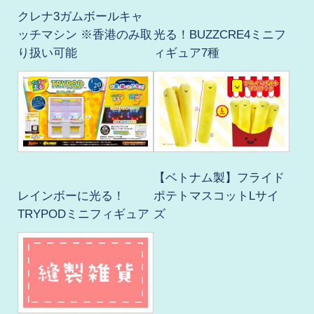
クレナ3ガムボールキャ
ッチマシン ※香港のみ取
光る！BUZZCRE4ミニフ
り扱い可能
ィギュア7種
【ベトナム製】フライド
レインボーに光る！
ポテトマスコットLサイ
TRYPODミニフィギュア
ズ