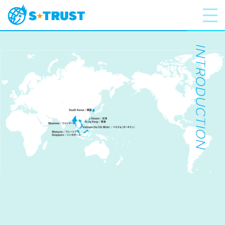
ABOUT US
GOODS
INTERNATIONAL
GOODS
COMPANY
RECRUIT
CONTACT